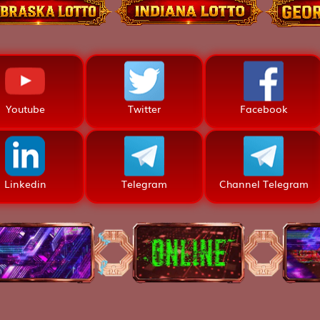
Youtube
Twitter
Facebook
Linkedin
Telegram
Channel Telegram