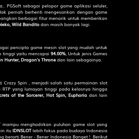
.. PGSoft sebagai pelopor game aplikasi seluler,
idak pernah berhenti mengesankan dengan game
mbangkan berbagai fitur menarik untuk memberikan
Neko, Wild Bandito
dan masih banyak lagi.
ebagai pencipta game mesin slot yang mudah untuk
p tinggi yaitu mencapai
94.00%
, Untuk jenis Games
on Hunter, Dragon's Throne
dan lain sebagainya.
 Crazy Spin , menjadi salah satu permainan slot
iki RTP yang lumayan tinggi pada kelasnya hingga
crets of the Sorcerer, Hot Spin, Euphoria
dan lain
T
mampu menghadirkan puluhan game slot yang
ain itu
IDNSLOT
lebih fokus pada budaya Indonesia
berarti Bener - Bener Indonesia Banget !. Berikut