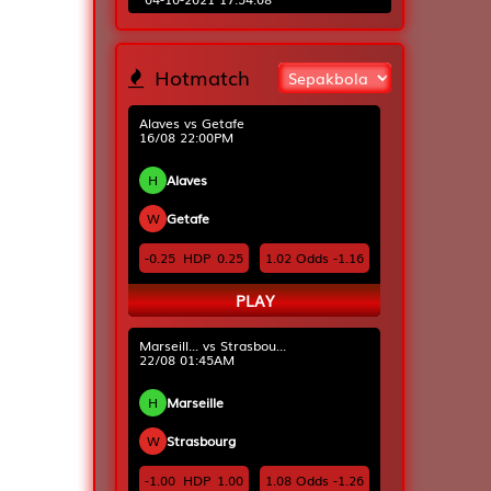
-1.25
HDP
1.25
-1.09
Odds
-1.03
Hotmatch
PLAY
Alaves vs Getafe
i
16/08 22:00PM
H
Alaves
W
Getafe
-0.25
HDP
0.25
1.02
Odds
-1.16
PLAY
Marseill... vs Strasbou...
i
22/08 01:45AM
H
Marseille
W
Strasbourg
-1.00
HDP
1.00
1.08
Odds
-1.26