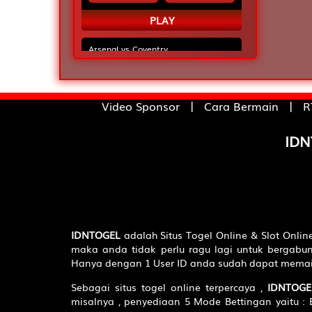
PLAY
Arsenal vs Coventry...
i
22/08 03:00AM
H
Arsenal
|
|
Video Sponsor
Cara Bermain
R
W
Coventry City
-2.00
HDP
2.00
-1.02
Odds
-1.11
IDN
PLAY
Newcastl... vs Liverpoo...
i
23/08 23:30PM
H
Newcastle United
IDNTOGEL
adalah Situs Togel Online & Slot Onl
maka anda tidak perlu ragu lagi untuk bergab
W
Liverpool
Hanya dengan 1 User ID anda sudah dapat memain
0.25
HDP
-0.25
-1.07
Odds
-1.05
Sebagai situs togel online terpercaya ,
IDNTOGE
misalnya , penyediaan 5 Mode Bettingan yaitu : B
PLAY