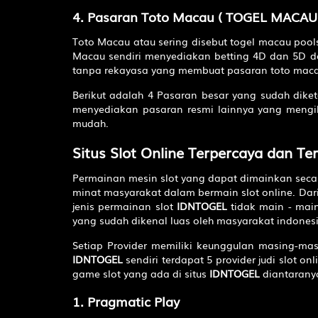
-0.25
HDP
0.25
1.04
Odds
-1.17
4. Pasaran Toto Macau ( TOGEL MACAU
43
PLAY
Toto Macau atau sering disebut togel macau pool
Macau sendiri menyediakan betting 4D dan 5D den
44
Racing S... vs Villarre...
tanpa rekayasa yang membuat pasaran toto macau d
i
16/08 22:00PM
Berikut adalah 4 Pasaran besar yang sudah diket
45
H
Racing Santander
menyediakan pasaran resmi lainnya yang mengikut
mudah.
46
W
Villarreal
Situs Slot Online Terpercaya dan Te
47
0.50
HDP
-0.50
-1.31
Odds
-1.13
Permainan mesin slot yang dapat dimainkan secar
48
PLAY
minat masyarakat dalam bermain slot online. Dari 
49
jenis permainan slot
IDNTOGEL
tidak main - mai
Parma Ca... vs Cagliari
i
23/08 01:45AM
yang sudah dikenal luas oleh masyarakat indonesi
50
Setiap Provider memiliki keunggulan masing-ma
H
Parma Calcio
51
IDNTOGEL
sendiri terdapat 5 provider judi slot on
W
Cagliari
game slot yang ada di situs
IDNTOGEL
diantaranya
52
0.00
HDP
0.00
-1.16
Odds
1.02
1. Pragmatic Play
53