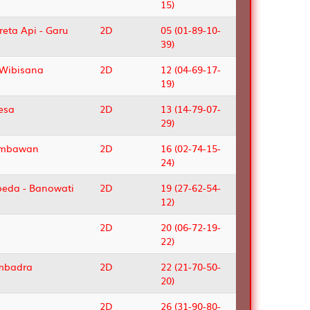
15)
eta Api - Garu
2D
05 (01-89-10-
39)
 Wibisana
2D
12 (04-69-17-
19)
kesa
2D
13 (14-79-07-
29)
Jembawan
2D
16 (02-74-15-
24)
epeda - Banowati
2D
19 (27-62-54-
12)
2D
20 (06-72-19-
22)
embadra
2D
22 (21-70-50-
20)
2D
26 (31-90-80-