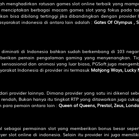
dah menghadirkan ratusan games slot online terbaik yang ma
Ambil Air
menciptakan berbagai macam games slot yang fokus pada tamp
kan bisa dibilang tertinggi jika dibandingkan dengan provider 
Ambil Daun
syarakat indonesia di antara lain adalah :
Gates Of Olympus , S
Anak Kambing Menyusu
Anak Kunci
k diminati di Indonesia bahkan sudah berkembang di 103 negara
Anak Naik Sepeda
 memberikan pemain pengalaman gaming yang menyenangkan. T
ang sensasional dan animasi yang luar biasa, PGSoft juga menge
Angkat Barang
rakat Indonesia di provider ini termasuk
Mahjong Ways, Lucky 
Weker
Wat Siam
dari provider lainnya. Dimana provider yang satu ini dikenal s
endah, Bukan hanya itu tingkat RTP yang ditawarkan juga cuku
Wanita Pulang
an para pemain antara lain :
Queen of Queens, Prestol, Zeus, Lond
Ubi
Tusuk Gigi
al sebagai permainan slot yang memberikan bonus besar seperti
Tupai
er slot online di indonesia. Selain itu provider ini juga memil