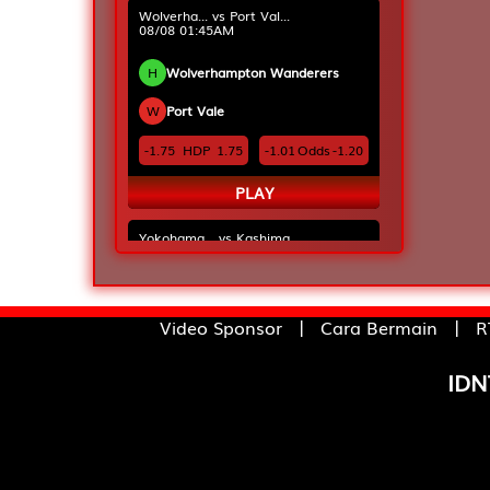
19
Paris Sa... vs Aston Vi...
i
13/08 02:00AM
20
H
Paris Saint Germain
W
Aston Villa
21
-0.75
HDP
0.75
-1.11
Odds
-1.02
22
PLAY
Bayern M... vs VfB Stut...
i
23
29/08 01:30AM
H
Bayern Munchen
24
|
|
Video Sponsor
Cara Bermain
R
W
VfB Stuttgart
-1.75
HDP
1.75
-1.04
Odds
-1.08
IDN
25
PLAY
26
Everton vs Crystal ...
i
22/08 22:00PM