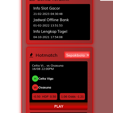
PLAY
Info Slot Gacor
12
21-02-2023 04:30:48
Wolverha... vs Port Val...
i
08/08 01:45AM
Jadwal Offline Bank
01-02-2022 13:51:53
13
H
Wolverhampton Wanderers
Info Lengkap Togel
W
Port Vale
04-10-2021 17:54:08
14
-1.75
HDP
1.75
-1.01
Odds
-1.20
Hotmatch
PLAY
15
Yokohama... vs Kashima ...
i
07/08 17:25PM
16
H
Yokohama F Marinos
17
W
Kashima Antlers
0.50
HDP
-0.50
-1.13
Odds
1.01
18
PLAY