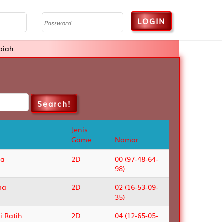
LOGIN
Jenis
Jenis
Game
Game
Nomor
Nomor
na
2D
00 (97-48-64-
98)
ma
2D
02 (16-53-09-
35)
i Ratih
2D
04 (12-65-05-