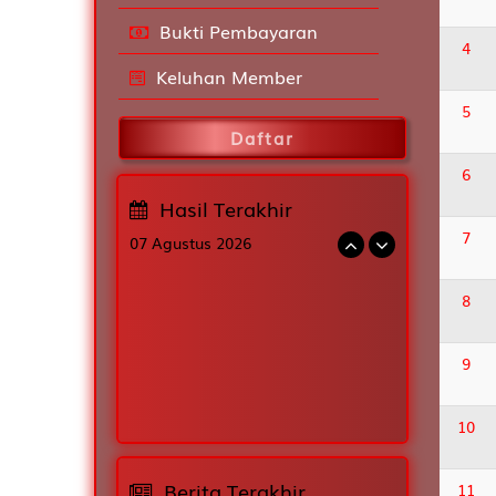
PLAY
Bukti Pembayaran
4
Singapor... vs Indonesi...
Keluhan Member
i
07/08 20:00PM
Promo
5
PROMO SBO SPORT
Daftar
H
Singapore
6
Hasil Terakhir
W
Indonesia
7
07 Agustus 2026
0.75
HDP
-0.75
-1.04
Odds
-1.25
3D IDAHO
2
7
0
PLAY
8
3D KANSAS
2
5
9
Celta Vi... vs Osasuna
i
16/08 22:00PM
3D LOUISIANA
0
1
1
9
H
Celta Vigo
3D MARYLAND
6
3
3
10
W
Osasuna
-0.50
HDP
0.50
1.06
Odds
-1.21
Berita Terakhir
11